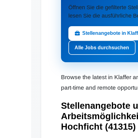
Öffnen Sie die gefilterte Ste
lesen Sie die ausführliche 
Stellenangebote in Klaf
Alle Jobs durchsuchen
Browse the latest in Klaffer a
part-time and remote opportun
Stellenangebote 
Arbeitsmöglichkei
Hochficht (41315)