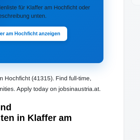
llenliste für Klaffer am Hochficht oder
Beschreibung unten.
fer am Hochficht anzeigen
m Hochficht (41315). Find full-time,
ities. Apply today on jobsinaustria.at.
und
ten in Klaffer am