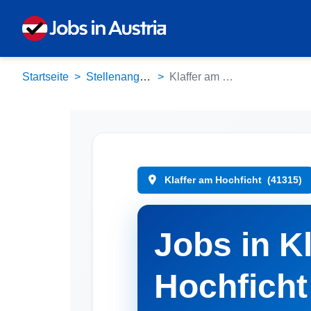
Startseite
Stellenangebote
Klaffer am Hochficht (41315)
Klaffer am Hochficht
(41315)
Jobs in K
Hochficht