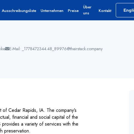
Über
Ausschreibungsliste
Unternehmen
Preise
Kontakt
Engl
uns
ike
E-Mail: _1778472344.48_89976@theirstack.company
ut of Cedar Rapids, IA. The company’s
tual, financial and social capital of the
S provides a variety of services with the
h preservation.