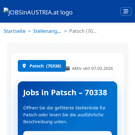
Startseite
Stellenangebote
Patsch (70338)
Patsch
(70338)
Aktiv seit 07.03.2026
Jobs in Patsch – 70338
Öffnen Sie die gefilterte Stellenliste für
Patsch oder lesen Sie die ausführliche
Beschreibung unten.