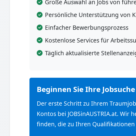
Große Auswahl an Jobs von füh
Persönliche Unterstützung von K
Einfacher Bewerbungsprozess
Kostenlose Services für Arbeits
Täglich aktualisierte Stellenanze
Beginnen Sie Ihre Jobsuche
Der erste Schritt zu Ihrem Traumjob
Kontos bei JOBSinAUSTRIA.at. Wir he
finden, die zu Ihren Qualifikationen