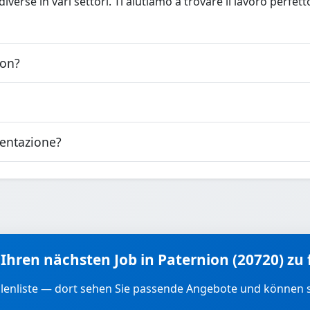
verse in vari settori. Ti aiutiamo a trovare il lavoro perfet
ion?
sentazione?
 Ihren nächsten Job in Paternion (20720) zu
llenliste — dort sehen Sie passende Angebote und können 