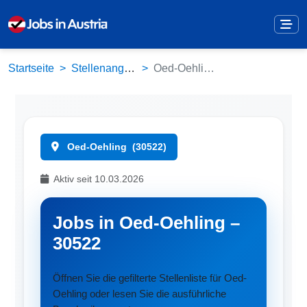
Startseite
Stellenangebote
Oed-Oehling (30522)
Oed-Oehling
(30522)
Aktiv seit 10.03.2026
Jobs in Oed-Oehling –
30522
Öffnen Sie die gefilterte Stellenliste für Oed-
Oehling oder lesen Sie die ausführliche