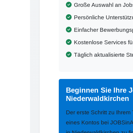
Große Auswahl an Job
Persönliche Unterstütz
Einfacher Bewerbungs
Kostenlose Services f
Täglich aktualisierte S
Beginnen Sie Ihre 
Niederwaldkirchen
Der erste Schritt zu Ihrem
eines Kontos bei JOBSinA
in Niederwaldkirchen zu fi