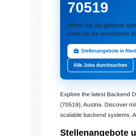
70519
Öffnen Sie die gefilterte Ste
lesen Sie die ausführliche 
Stellenangebote in Nie
Alle Jobs durchsuchen
Explore the latest Backend D
(70519), Austria. Discover ro
scalable backend systems. Ap
Stellenangebote 