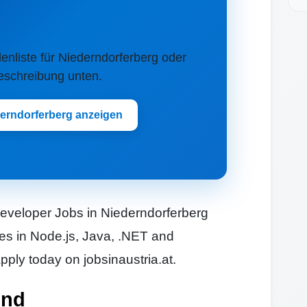
llenliste für Niederndorferberg oder
Beschreibung unten.
derndorferberg anzeigen
eveloper Jobs in Niederndorferberg
les in Node.js, Java, .NET and
ply today on jobsinaustria.at.
und