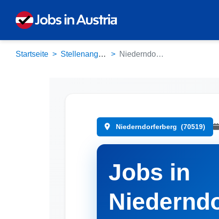
Startseite
Stellenangebote
Niederndorferberg (70519)
Niederndorferberg
(70519)
Jobs in
Niederndo