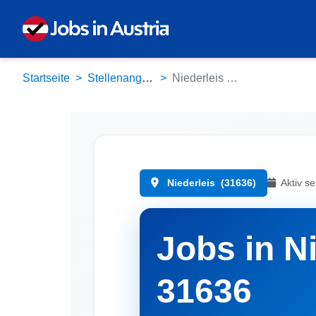
Startseite
Stellenangebote
Niederleis (31636)
Niederleis
(31636)
Aktiv se
Jobs in Ni
31636