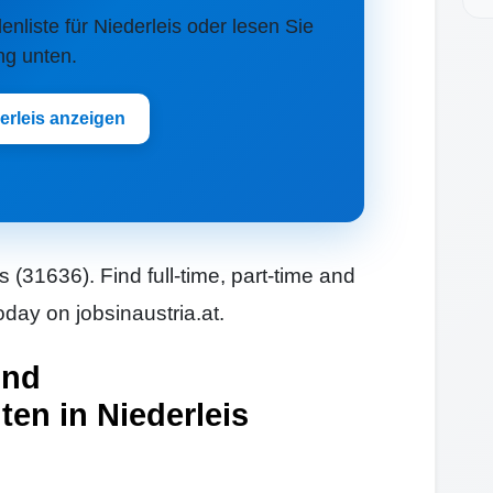
lenliste für Niederleis oder lesen Sie
ng unten.
erleis anzeigen
s (31636). Find full-time, part-time and
oday on jobsinaustria.at.
und
ten in Niederleis