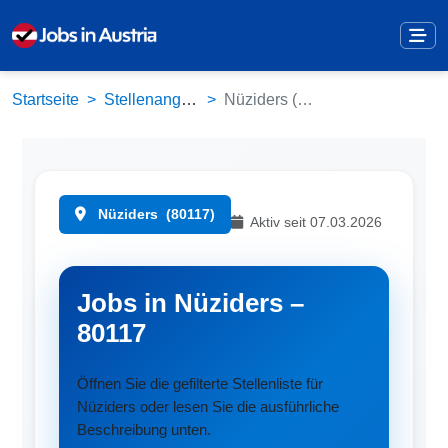
Startseite
Stellenangebote
Nüziders (80117)
Nüziders
(80117)
Aktiv seit 07.03.2026
Jobs in Nüziders –
80117
Öffnen Sie die gefilterte Stellenliste für
Nüziders oder lesen Sie die ausführliche
Beschreibung unten.