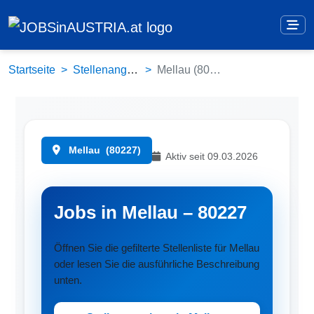
Startseite
Stellenangebote
Mellau (80227)
Mellau
(80227)
Aktiv seit 09.03.2026
Jobs in Mellau – 80227
Öffnen Sie die gefilterte Stellenliste für Mellau
oder lesen Sie die ausführliche Beschreibung
unten.