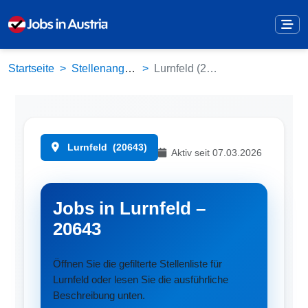
Startseite
Stellenangebote
Lurnfeld (20643)
Lurnfeld
(20643)
Aktiv seit 07.03.2026
Jobs in Lurnfeld –
20643
Öffnen Sie die gefilterte Stellenliste für
Lurnfeld oder lesen Sie die ausführliche
Beschreibung unten.