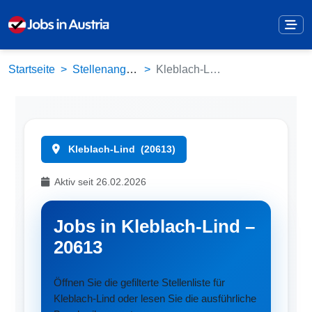
Startseite
Stellenangebote
Kleblach-Lind (20613)
Kleblach-Lind
(20613)
Aktiv seit 26.02.2026
Jobs in Kleblach-Lind –
20613
Öffnen Sie die gefilterte Stellenliste für
Kleblach-Lind oder lesen Sie die ausführliche