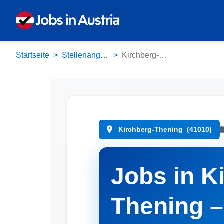
Startseite
Stellenangebote
Kirchberg-Thening (41010)
Kirchberg-Thening
(41010)
Jobs in K
Thening –