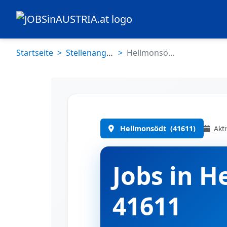
Startseite
Stellenangebote
Hellmonsödt (41611)
Akti
Hellmonsödt
(41611)
Jobs in H
41611