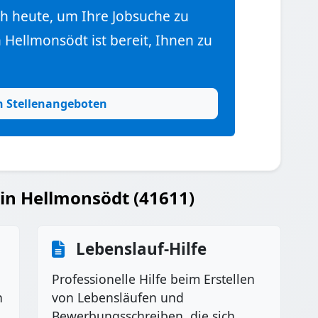
ch heute, um Ihre Jobsuche zu
Hellmonsödt ist bereit, Ihnen zu
n Stellenangeboten
 in Hellmonsödt (41611)
Lebenslauf-Hilfe
Professionelle Hilfe beim Erstellen
n
von Lebensläufen und
Bewerbungsschreiben, die sich