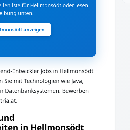
tellenliste für Hellmonsödt oder lesen
reibung unten.
llmonsödt anzeigen
kend-Entwickler Jobs in Hellmonsödt
en Sie mit Technologien wie Java,
en Datenbanksystemen. Bewerben
tria.at.
 und
iten in Hellmonsödt