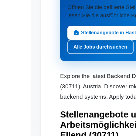
Öffnen Sie die gefilterte Ste
lesen Sie die ausführliche 
Stellenangebote in Has
Alle Jobs durchsuchen
Explore the latest Backend D
(30711), Austria. Discover ro
backend systems. Apply today
Stellenangebote 
Arbeitsmöglichkei
Ellend (30711)