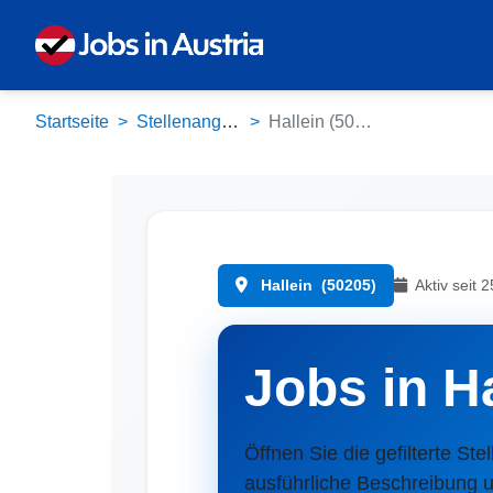
Startseite
Stellenangebote
Hallein (50205)
Hallein
(50205)
Aktiv seit 
Jobs in H
Öffnen Sie die gefilterte Stel
ausführliche Beschreibung u