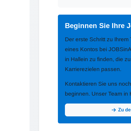
Beginnen Sie Ihre J
Der erste Schritt zu Ihrem
eines Kontos bei JOBSinA
in Hallein zu finden, die z
Karrierezielen passen.
Kontaktieren Sie uns noc
beginnen. Unser Team in Ha
Zu de