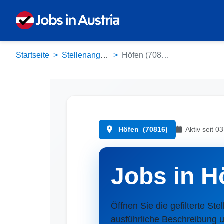
Startseite
Stellenangebote
Höfen (70816)
Höfen
(70816)
Aktiv seit 0
Jobs in H
Öffnen Sie die gefilterte Ste
ausführliche Beschreibung u