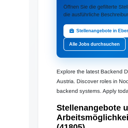
Öffnen Sie die gefilterte Stel
die ausführliche Beschreibu
Stellenangebote in Eber
Alle Jobs durchsuchen
Explore the latest Backend D
Austria. Discover roles in No
backend systems. Apply today
Stellenangebote 
Arbeitsmöglichkeit
(41805)