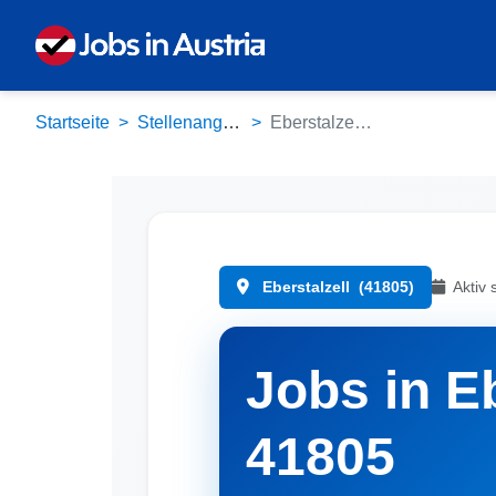
Startseite
Stellenangebote
Eberstalzell (41805)
Eberstalzell
(41805)
Aktiv 
Jobs in Eb
41805