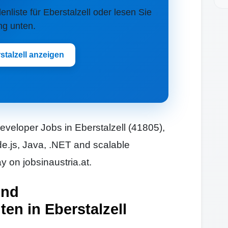
lenliste für Eberstalzell oder lesen Sie
ng unten.
stalzell anzeigen
eveloper Jobs in Eberstalzell (41805),
de.js, Java, .NET and scalable
 on jobsinaustria.at.
und
en in Eberstalzell