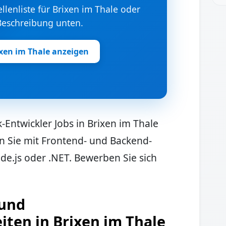
ellenliste für Brixen im Thale oder
 Beschreibung unten.
ixen im Thale anzeigen
k-Entwickler Jobs in Brixen im Thale
en Sie mit Frontend- und Backend-
de.js oder .NET. Bewerben Sie sich
 und
iten in Brixen im Thale