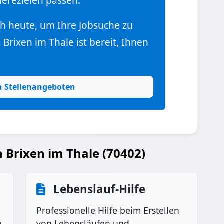
ierezielen passen.
ch heute, um Ihre Jobsuche zu
Brixen im Thale ist bereit, Ihnen
n Stellenangeboten
n Brixen im Thale (70402)
Lebenslauf-Hilfe
Professionelle Hilfe beim Erstellen
n
von Lebensläufen und