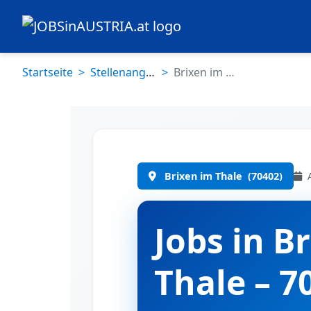
Startseite
Stellenangebote
Brixen im Thale (70402)
A
Brixen im Thale
(70402)
Jobs in B
Thale – 7