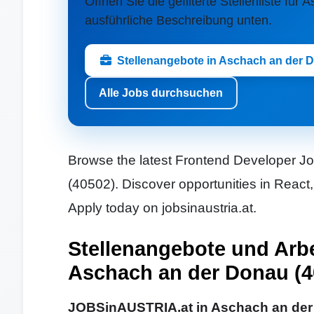
Öffnen Sie die gefilterte Stellenliste fü
ausführliche Beschreibung unten.
Stellenangebote in Aschach an der 
Alle Jobs durchsuchen
Browse the latest Frontend Developer Jo
(40502). Discover opportunities in Rea
Apply today on jobsinaustria.at.
Stellenangebote und Arbe
Aschach an der Donau (4
JOBSinAUSTRIA.at in Aschach an der D