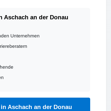
n Aschach an der Donau
enden Unternehmen
riereberatern
chende
en
 in Aschach an der Donau