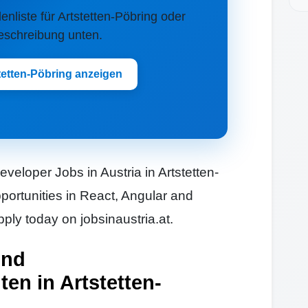
lenliste für Artstetten-Pöbring oder
Beschreibung unten.
tetten-Pöbring anzeigen
veloper Jobs in Austria in Artstetten-
portunities in React, Angular and
ly today on jobsinaustria.at.
und
en in Artstetten-