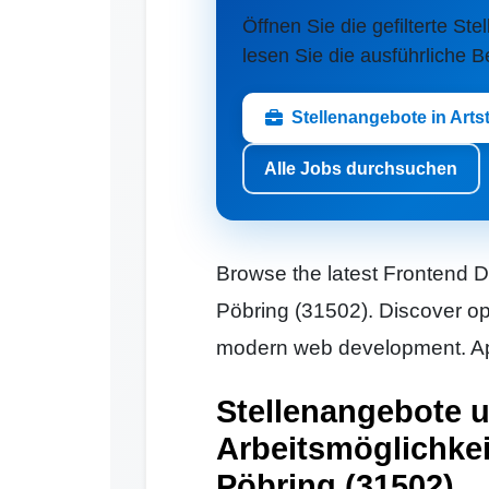
Öffnen Sie die gefilterte Stel
lesen Sie die ausführliche 
Stellenangebote in Arts
Alle Jobs durchsuchen
Browse the latest Frontend De
Pöbring (31502). Discover op
modern web development. App
Stellenangebote 
Arbeitsmöglichkeit
Pöbring (31502)